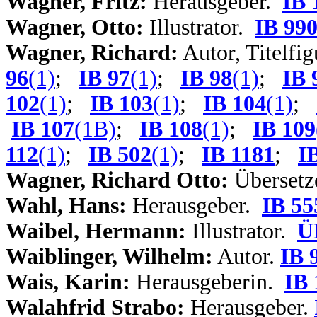
Wagner, Fritz:
Herausgeber.
IB 
Wagner, Otto:
Illustrator.
IB 99
Wagner, Richard:
Autor, Titelfig
96
(1)
;
IB 97
(1)
;
IB 98
(1)
;
IB 
102
(1)
;
IB 103
(1)
;
IB 104
(1)
;
IB 107
(1B)
;
IB 108
(1)
;
IB 109
112
(1)
;
IB 502
(1)
;
IB 1181
;
I
Wagner, Richard Otto:
Übersetz
Wahl, Hans:
Herausgeber.
IB 55
Waibel, Hermann:
Illustrator.
Ü
Waiblinger, Wilhelm:
Autor.
IB 
Wais, Karin:
Herausgeberin.
IB 
W
alahfrid Strabo:
Herausgeber.