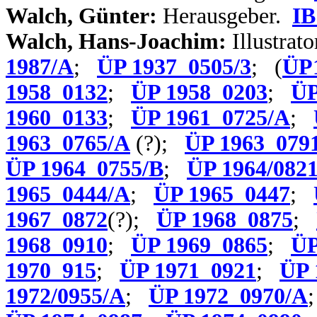
Walch, Günter:
Herausgeber.
IB
Walch, Hans-Joachim:
Illustrato
1987/A
;
ÜP 1937_0505/3
; (
ÜP
1958_0132
;
ÜP 1958_0203
;
ÜP
1960_0133
;
ÜP 1961_0725/A
;
1963_0765/A
(?);
ÜP 1963_079
ÜP 1964_0755/B
;
ÜP 1964/082
1965_0444/A
;
ÜP 1965_0447
;
1967_0872
(?);
ÜP 1968_0875
;
1968_0910
;
ÜP 1969_0865
;
ÜP
1970_915
;
ÜP 1971_0921
;
ÜP 
1972/0955/A
;
ÜP 1972_0970/A