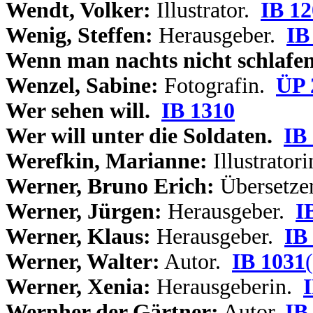
Wendt, Volker:
Illustrator.
IB 12
Wenig, Steffen:
Herausgeber.
IB
Wenn man nachts nicht schlafe
Wenzel, Sabine:
Fotografin.
ÜP 
Wer sehen will.
IB 1310
Wer will unter die Soldaten.
IB
Werefkin, Marianne:
Illustrator
Werner, Bruno Erich:
Übersetze
Werner, Jürgen:
Herausgeber.
I
Werner, Klaus:
Herausgeber.
IB
Werner, Walter:
Autor.
IB 1031
Werner, Xenia:
Herausgeberin.
Wernher der Gärtner:
Autor.
IB