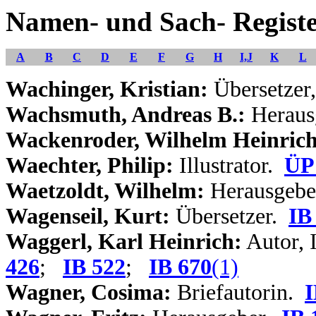
Namen- und Sach- Regist
A
B
C
D
E
F
G
H
I,J
K
L
Wachinger, Kristian:
Übersetzer
Wachsmuth, Andreas B.:
Heraus
Wackenroder, Wilhelm Heinrich
Waechter, Philip:
Illustrator.
ÜP
Waetzoldt, Wilhelm:
Herausgebe
Wagenseil, Kurt:
Übersetzer.
IB
Waggerl, Karl Heinrich:
Autor, I
426
;
IB 522
;
IB 670
(1)
Wagner, Cosima:
Briefautorin.
I