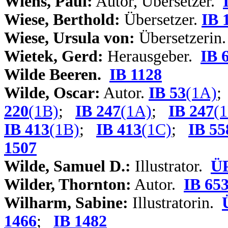
Wiens, Paul:
Autor, Übersetzer.
Wiese, Berthold:
Übersetzer.
IB 
Wiese, Ursula von:
Übersetzerin
Wietek, Gerd:
Herausgeber.
IB 
Wilde Beeren.
IB 1128
Wilde, Oscar:
Autor.
IB 53
(1A)
220
(1B)
;
IB 247
(1A)
;
IB 247
(
IB 413
(1B)
;
IB 413
(1C)
;
IB 55
1507
Wilde, Samuel D.:
Illustrator.
ÜP
Wilder, Thornton:
Autor.
IB 65
Wilharm, Sabine:
Illustratorin.
1466
;
IB 1482