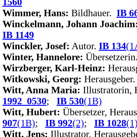
1560
Wimmer, Hans:
Bildhauer.
IB 6
Winckelmann, Johann Joachim
IB 1149
Winckler, Josef:
Autor.
IB 134
(1
Winter, Hannelore:
Übersetzeri
Wirzberger, Karl-Heinz:
Heraus
Witkowski, Georg:
Herausgeber
Witt, Anna Maria:
Illustratorin,
1992_0530
;
IB 530
(1B)
Witt, Hubert:
Übersetzer, Herau
907
(1B)
;
IB 992
(2)
;
IB 1028
(1
Witt, Jens:
Illustrator, Herausgeb