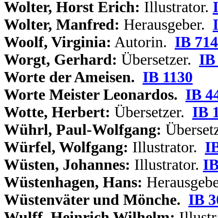
Wolter, Horst Erich:
Illustrator.
Wolter, Manfred:
Herausgeber.
Woolf, Virginia:
Autorin.
IB 714
Worgt, Gerhard:
Übersetzer.
IB
Worte der Ameisen.
IB 1130
Worte Meister Leonardos.
IB 4
Wotte, Herbert:
Übersetzer.
IB 
Wührl, Paul-Wolfgang:
Übersetz
Würfel, Wolfgang:
Illustrator.
I
Wüsten, Johannes:
Illustrator.
IB
Wüstenhagen, Hans:
Herausgeb
Wüstenväter und Mönche.
IB 3
Wulff, Heinrich Wilhelm:
Illust