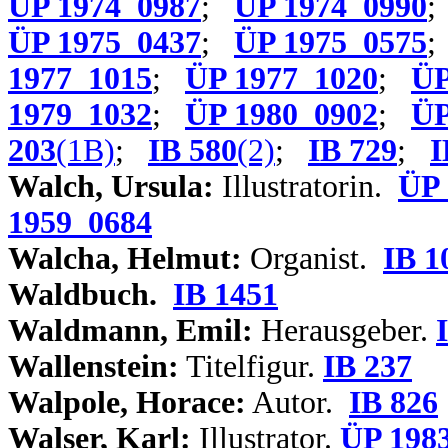
ÜP 1974_0987
;
ÜP 1974_0990
ÜP 1975_0437
;
ÜP 1975_0575
1977_1015
;
ÜP 1977_1020
;
ÜP
1979_1032
;
ÜP 1980_0902
;
ÜP
203
(1B)
;
IB 580
(2)
;
IB 729
;
I
Walch, Ursula:
Illustratorin.
ÜP 
1959_0684
Walcha, Helmut:
Organist.
IB 1
Waldbuch.
IB 1451
Waldmann, Emil:
Herausgeber.
Wallenstein:
Titelfigur.
IB 237
Walpole, Horace:
Autor.
IB 826
Walser, Karl:
Illustrator.
ÜP 198