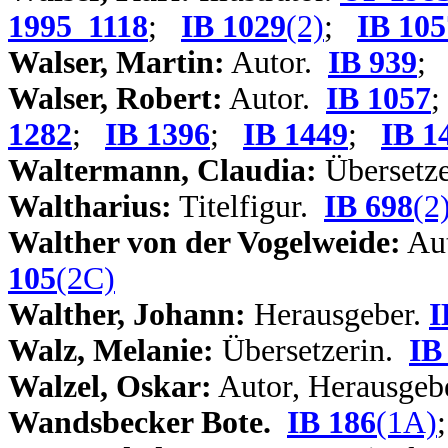
1995_1118
;
IB 1029
(2)
;
IB 105
Walser, Martin:
Autor.
IB 939
Walser, Robert:
Autor.
IB 1057
1282
;
IB 1396
;
IB 1449
;
IB 1
Waltermann, Claudia:
Übersetze
Waltharius:
Titelfigur.
IB 698
(2
W
alther von der Vogelweide:
Au
105
(2C)
Walther, Johann:
Herausgeber.
I
Walz, Melanie:
Übersetzerin.
IB
Walzel, Oskar:
Autor, Herausgeb
Wandsbecker Bote.
IB 186
(1A)