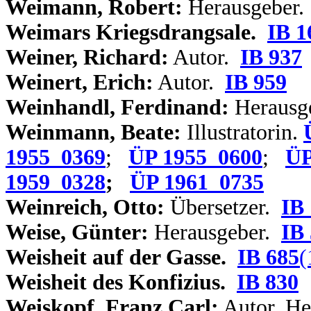
Weimann, Robert:
Herausgeber
Weimars Kriegsdrangsale.
IB 1
Weiner, Richard:
Autor.
IB 937
Weinert, Erich:
Autor.
IB 959
Weinhandl, Ferdinand:
Herausg
Weinmann, Beate:
Illustratorin.
1955_0369
;
ÜP 1955_0600
;
ÜP
1959_0328
;
ÜP 1961_0735
Weinreich, Otto:
Übersetzer.
IB
Weise, Günter:
Herausgeber.
IB
Weisheit auf der Gasse.
IB 685
(
Weisheit des Konfizius.
IB 830
Weiskopf, Franz Carl:
Autor, He