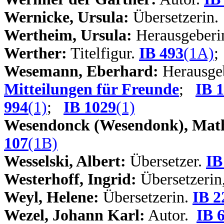
Wernicke, Ursula:
Übersetzerin
Wertheim, Ursula:
Herausgeber
Werther:
Titelfigur.
IB 493
(1A)
Wesemann, Eberhard:
Herausgeb
Mitteilungen für Freunde
;
IB 
994
(1)
;
IB 1029
(1)
Wesendonck (Wesendonk), Math
107
(1B)
Wesselski, Albert:
Übersetzer.
IB
Westerhoff, Ingrid:
Übersetzerin
Weyl, Helene:
Übersetzerin.
IB 2
Wezel, Johann Karl:
Autor.
IB 