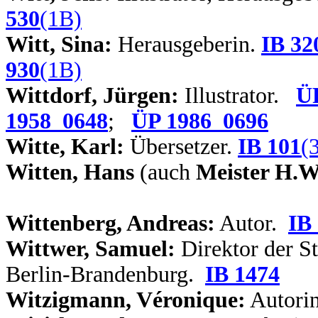
530
(1B)
Witt, Sina:
Herausgeberin.
IB 32
930
(1B)
Wittdorf, Jürgen:
Illustrator.
Ü
1958_0648
;
ÜP 1986_0696
Witte, Karl:
Übersetzer.
IB 101
(
W
itten, Hans
(auch
Meister H.W
Wittenberg, Andreas:
Autor.
IB
Wittwer, Samuel:
Direktor der St
Berlin-Brandenburg.
IB 1474
Witzigmann, Véronique:
Autori