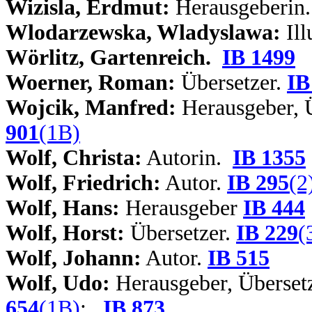
Wizisla, Erdmut:
Herausgeberin
Wlodarzewska, Wladyslawa:
Ill
Wörlitz, Gartenreich.
IB 1499
Woerner, Roman:
Übersetzer.
IB
Wojcik, Manfred:
Herausgeber, 
901
(1B)
Wolf, Christa:
Autorin.
IB 1355
Wolf, Friedrich:
Autor.
IB 295
(2
Wolf, Hans:
Herausgeber
IB 444
Wolf, Horst:
Übersetzer.
IB 229
(
Wolf, Johann:
Autor.
IB 515
Wolf, Udo:
Herausgeber, Überset
654
(1B)
;
IB 873