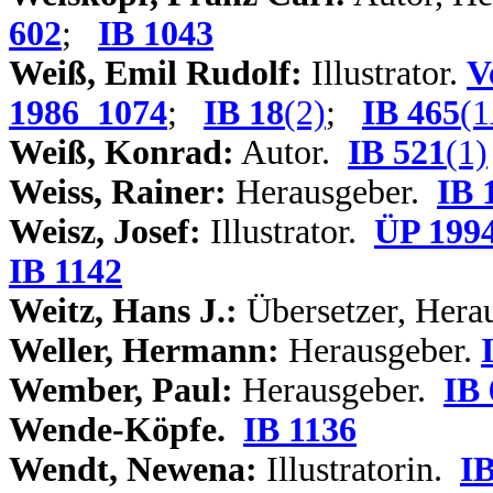
602
;
IB 1043
Weiß, Emil Rudolf:
Illustrator.
V
1986_1074
;
IB 18
(2)
;
IB 465
(
Weiß, Konrad:
Autor.
IB 521
(1)
Weiss, Rainer:
Herausgeber.
IB 
Weisz, Josef:
Illustrator.
ÜP 199
IB 1142
Weitz, Hans J.:
Übersetzer, Hera
Weller, Hermann:
Herausgeber.
Wember, Paul:
Herausgeber.
IB 
Wende-Köpfe.
IB 1136
Wendt, Newena:
Illustratorin.
IB