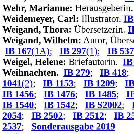
Wehr, Marianne:
Herausgeberin
Weidemeyer, Carl:
Illustrator.
IB
Weigand, Thora:
Übersetzerin.
I
Weigand, Wilhelm:
Autor, Übers
IB 167
(1A)
;
IB 297
(1)
;
IB 537
Weigel, Helene:
Briefautorin.
IB
Weihnachten.
IB 279
;
IB 418
1041
(2)
;
IB 1153
;
IB 1209
;
IB
IB 1456
;
IB 1476
;
IB 1485
;
I
IB 1540
;
IB 1542
;
IB S2002
;
2054
;
IB 2502
;
IB 2512
;
IB 2
2537
;
Sonderausgabe 2019