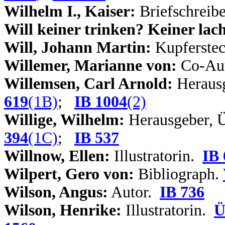
Wilhelm I., Kaiser:
Briefschreibe
Will keiner trinken? Keiner lac
Will, Johann Martin:
Kupferste
Willemer, Marianne von:
Co-Aut
Willemsen, Carl Arnold:
Herausg
619
(1B)
;
IB 1004
(2)
Willige, Wilhelm:
Herausgeber, Ü
394
(1C)
;
IB 537
Willnow, Ellen:
Illustratorin.
IB 
Wilpert, Gero von:
Bibliograph.
Wilson, Angus:
Autor.
IB 736
Wilson, Henrike:
Illustratorin.
Ü