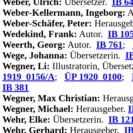
Weber, Ulrich:
Übersetzer.
IB 6
Weber-Kellermann, Ingeborg:
A
Weber-Schäfer, Peter:
Herausge
Wedekind, Frank:
Autor.
IB 10
Weerth, Georg:
Autor.
IB 761
;
Wege, Johanna:
Übersetzerin.
I
Wegner, Li:
Illustratorin, Überset
1919_0156/A
;
ÜP 1920_0100
;
IB 381
Wegner, Max Christian:
Herausg
Wegner, Michael:
Herausgeber.
I
Wehr, Elke:
Übersetzerin.
IB 12
Wehr, Gerhard:
Herausgeber.
IB