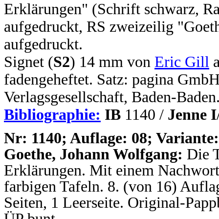
Erklärungen" (Schrift schwarz, R
aufgedruckt, RS zweizeilig "Goeth
aufgedruckt.
Signet (
S2
) 14 mm von
Eric Gill
a
fadengeheftet. Satz: pagina Gmb
Verlagsgesellschaft, Baden-Baden
Bibliographie:
IB
1140 /
Jenne I
N
r: 1140; Auflage: 08; Variante:
Goethe, Johann Wolfgang:
Die 
Erklärungen. Mit einem Nachwort 
farbigen Tafeln. 8. (von 16) Aufla
Seiten, 1 Leerseite. Original-Pap
ÜP bunt.