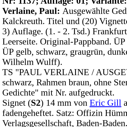
N
r: 1137; Auflage: 01; Variante:
Verlaine, Paul:
Ausgewählte Gedi
Kalckreuth. Titel und (20) Vignet
3) Auflage. (1. - 2. Tsd.) Frankfur
Leerseite. Original-Pappband. ÜP
ÜP gelb, schwarz, graugrün, dunke
Wilhelm Wulff).
TS "PAUL VERLAINE / AUSGE
schwarz, Rahmen braun, ohne Ster
Gedichte" mit Nr. aufgedruckt.
Signet (
S2
) 14 mm von
Eric Gill
a
fadengeheftet. Satz: Offizin Hü
Verlagsgesellschaft, Baden-Baden