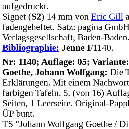
aufgedruckt.
Signet (
S2
) 14 mm von
Eric Gill
a
fadengeheftet. Satz: pagina Gmb
Verlagsgesellschaft, Baden-Baden
Bibliographie:
Jenne I
/1140.
N
r: 1140; Auflage: 05; Variante:
Goethe, Johann Wolfgang:
Die 
Erklärungen. Mit einem Nachwort 
farbigen Tafeln. 5. (von 16) Aufla
Seiten, 1 Leerseite. Original-Pap
ÜP bunt.
TS "Johann Wolfgang Goethe / Die