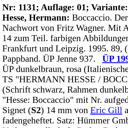
N
r: 1131; Auflage: 01; Variante:
Hesse, Hermann:
Boccaccio. Der
Nachwort von Fritz Wagner. Mit 
14 zum Teil. farbigen Abbildungen.
Frankfurt und Leipzig. 1995. 89, (
Pappband. ÜP Jenne 937.
ÜP 19
ÜP dunkelbraun, rosa (Italienisch
TS "HERMANN HESSE / BOCCACC
(Schrift schwarz, Rahmen dunkelb
"Hesse: Boccaccio" mit Nr. aufged
Signet (
S2
) 14 mm von
Eric Gill
a
fadengeheftet. Satz: Hümmer Gm