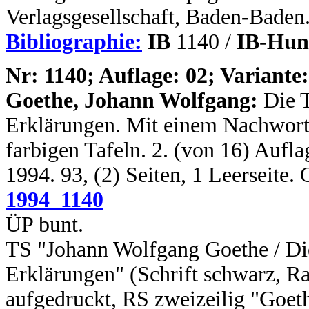
Verlagsgesellschaft, Baden-Baden
Bibliographie:
IB
1140 /
IB-Hun
N
r: 1140; Auflage: 02; Variante:
Goethe, Johann Wolfgang:
Die 
Erklärungen. Mit einem Nachwort 
farbigen Tafeln. 2. (von 16) Auflag
1994. 93, (2) Seiten, 1 Leerseite
1994_1140
ÜP bunt.
TS "Johann Wolfgang Goethe / Die
Erklärungen" (Schrift schwarz, R
aufgedruckt, RS zweizeilig "Goeth