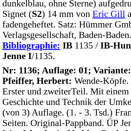
dunkelblau, ohne Sterne) aufgedru
Signet (
S2
) 14 mm von
Eric Gill
a
fadengeheftet. Satz: Hümmer Gm
Verlagsgesellschaft, Baden-Baden
Bibliographie:
IB
1135 /
IB-Hun
Jenne I
/1135.
N
r: 1136; Auflage: 01; Variante:
Pfeiffer, Herbert:
Wende-Köpfe. V
Erster und zweiterTeil. Mit einem
Geschichte und Technik der Umkeh
(von 3) Auflage. (1. - 3. Tsd.) F
Seiten. Original-Pappband. ÜP Je