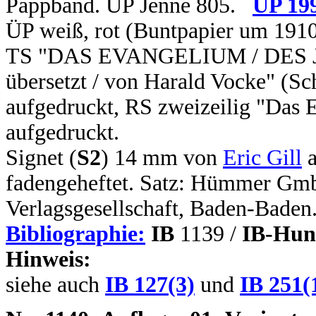
Pappband. ÜP Jenne 805.
ÜP 19
ÜP weiß, rot (Buntpapier um 1910
TS "DAS EVANGELIUM / DES JO
übersetzt / von Harald Vocke" (Sc
aufgedruckt, RS zweizeilig "Das 
aufgedruckt.
Signet (
S2
) 14 mm von
Eric Gill
a
fadengeheftet. Satz: Hümmer Gm
Verlagsgesellschaft, Baden-Baden
Bibliographie:
IB
1139 /
IB-Hun
Hinweis:
siehe auch
IB 127(3)
und
IB 251(