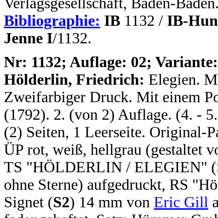
Verlagsgesellschaft, Baden-Baden
Bibliographie:
IB
1132 /
IB-Hun
Jenne I
/1132.
N
r: 1132; Auflage: 02; Variante:
Hölderlin, Friedrich:
Elegien. M
Zweifarbiger Druck. Mit einem Po
(1792). 2. (von 2) Auflage. (4. - 5
(2) Seiten, 1 Leerseite. Original
ÜP rot, weiß, hellgrau (gestaltet 
TS "HÖLDERLIN / ELEGIEN" (Sch
ohne Sterne) aufgedruckt, RS "Höl
Signet (
S2
) 14 mm von
Eric Gill
a