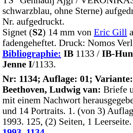
TS "Gennadij Ajgi / VERONIKAS
schwarzblau, ohne Sterne) aufgedr
Nr. aufgedruckt.
Signet (
S2
) 14 mm von
Eric Gill
a
fadengeheftet. Druck: Nomos Verl
Bibliographie:
IB
1133 /
IB-Hun
Jenne I
/1133.
N
r: 1134; Auflage: 01; Variante:
Beethoven, Ludwig van:
Briefe 
mit einem Nachwort herausgegebe
und 14 Portraits. 1. (von 3) Auflag
1993. 125, (2) Seiten, 1 Leerseit
1993_1134