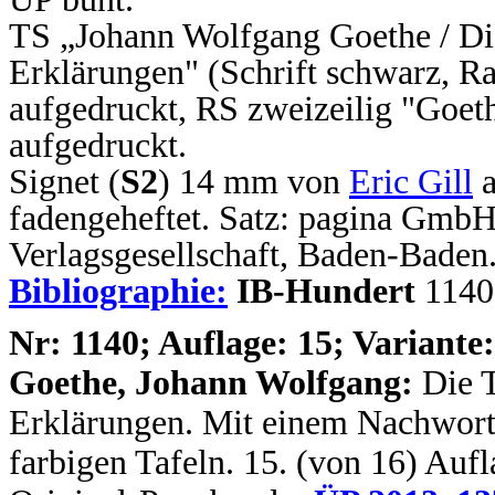
TS „Johann Wolfgang Goethe / Die
Erklärungen" (Schrift schwarz, R
aufgedruckt, RS zweizeilig "Goeth
aufgedruckt.
Signet (
S2
) 14 mm von
Eric Gill
a
fadengeheftet. Satz: pagina Gmb
Verlagsgesellschaft, Baden-Baden
Bibliographie:
IB-Hundert
1140
N
r: 1140; Auflage: 15; Variante:
Goethe, Johann Wolfgang:
Die 
Erklärungen. Mit einem Nachwort 
farbigen Tafeln. 15. (von 16) Aufla