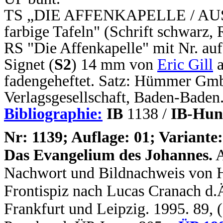
TS „DIE AFFENKAPELLE / AU
farbige Tafeln" (Schrift schwarz,
RS "Die Affenkapelle" mit Nr. auf
Signet (
S2
) 14 mm von
Eric Gill
a
fadengeheftet. Satz: Hümmer Gm
Verlagsgesellschaft, Baden-Baden
Bibliographie:
IB
1138 /
IB-Hun
N
r: 1139; Auflage: 01; Variante:
Das Evangelium des Johannes.
A
Nachwort und Bildnachweis von H
Frontispiz nach Lucas Cranach d.Ä.
Frankfurt und Leipzig. 1995. 89, (