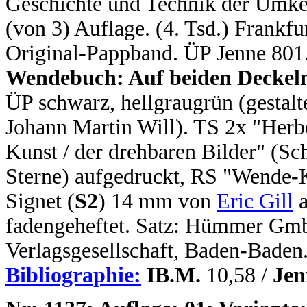
Geschichte und Technik der Umkeh
(von 3) Auflage. (4. Tsd.) Frankf
Original-Pappband. ÜP Jenne 801
Wendebuch: Auf beiden Deckeln 
ÜP schwarz, hellgraugrün (gestal
Johann Martin Will). TS 2x "Herbe
Kunst / der drehbaren Bilder" (Sc
Sterne) aufgedruckt, RS "Wende-K
Signet (
S2
) 14 mm von
Eric Gill
a
fadengeheftet. Satz: Hümmer Gm
Verlagsgesellschaft, Baden-Baden
Bibliographie:
IB.M.
10,58 /
Jen