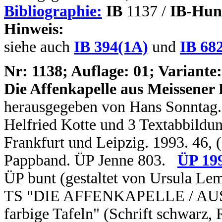
Bibliographie:
IB
1137 /
IB-Hun
Hinweis:
siehe auch
IB 394(1A)
und
IB 682
N
r: 1138; Auflage: 01; Variante:
Die Affenkapelle aus Meissener 
herausgegeben von Hans Sonntag.
Helfried Kotte und 3 Textabbildung
Frankfurt und Leipzig. 1993. 46, (
Pappband. ÜP Jenne 803.
ÜP 19
ÜP bunt (gestaltet von Ursula Lem
TS "DIE AFFENKAPELLE / AU
farbige Tafeln" (Schrift schwarz,