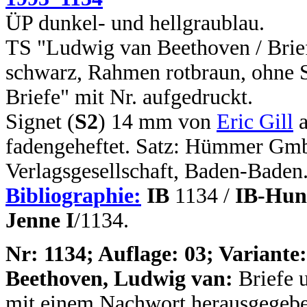
ÜP dunkel- und hellgraublau.
TS "Ludwig van Beethoven / Brie
schwarz, Rahmen rotbraun, ohne S
Briefe" mit Nr. aufgedruckt.
Signet (
S2
) 14 mm von
Eric Gill
a
fadengeheftet. Satz: Hümmer Gm
Verlagsgesellschaft, Baden-Baden.
Bibliographie:
IB
1134 /
IB-Hun
Jenne I
/1134.
N
r: 1134; Auflage: 03; Variante:
Beethoven, Ludwig van:
Briefe 
mit einem Nachwort herausgegebe