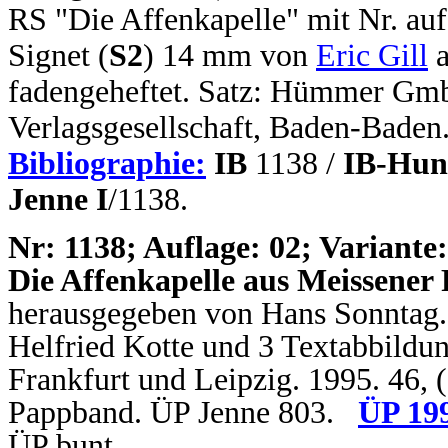
RS "Die Affenkapelle" mit Nr. auf
Signet (
S2
) 14 mm von
Eric Gill
a
fadengeheftet. Satz: Hümmer Gm
Verlagsgesellschaft, Baden-Baden
Bibliographie:
IB
1138 /
IB-Hun
Jenne I
/1138.
N
r: 1138; Auflage: 02; Variante:
Die Affenkapelle aus Meissener 
herausgegeben von Hans Sonntag.
Helfried Kotte und 3 Textabbildung
Frankfurt und Leipzig. 1995. 46, (
Pappband. ÜP Jenne 803.
ÜP 19
ÜP bunt.