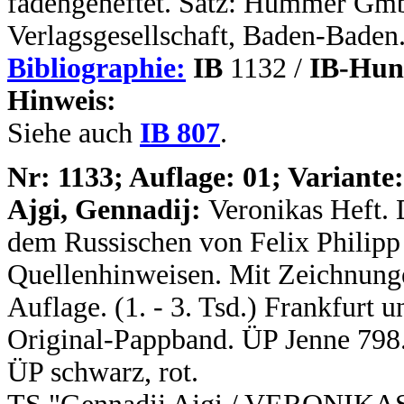
fadengeheftet. Satz: Hümmer Gm
Verlagsgesellschaft, Baden-Baden
Bibliographie:
IB
1132 /
IB-Hun
Hinweis:
Siehe auch
IB 807
.
N
r: 1133; Auflage: 01; Variante:
Ajgi, Gennadij:
Veronikas Heft. 
dem Russischen von Felix Philipp
Quellenhinweisen. Mit Zeichnunge
Auflage. (1. - 3. Tsd.) Frankfurt u
Original-Pappband. ÜP Jenne 798
ÜP schwarz, rot.