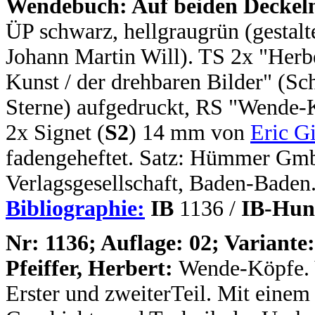
Wendebuch: Auf beiden Deckeln 
ÜP schwarz, hellgraugrün (gestal
Johann Martin Will). TS 2x "Herbe
Kunst / der drehbaren Bilder" (Sc
Sterne) aufgedruckt, RS "Wende-K
2x Signet (
S2
) 14 mm von
Eric Gi
fadengeheftet. Satz: Hümmer Gm
Verlagsgesellschaft, Baden-Baden
Bibliographie:
IB
1136 /
IB-Hun
N
r: 1136; Auflage: 02; Variante:
Pfeiffer, Herbert:
Wende-Köpfe. V
Erster und zweiterTeil. Mit einem