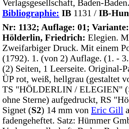
Verlagsgesellschaft, Baden-Baden
Bibliographie:
IB
1131 /
IB-Hun
N
r: 1132; Auflage: 01; Variante:
Hölderlin, Friedrich:
Elegien. M
Zweifarbiger Druck. Mit einem Po
(1792). 1. (von 2) Auflage. (1. - 3
(2) Seiten, 1 Leerseite. Original
ÜP rot, weiß, hellgrau (gestaltet 
TS "HÖLDERLIN / ELEGIEN" (Sch
ohne Sterne) aufgedruckt, RS "Höl
Signet (
S2
) 14 mm von
Eric Gill
a
fadengeheftet. Satz: Hümmer Gm