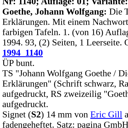
N
r: 1140; Auflage: 01; Variante:
Goethe, Johann Wolfgang:
Die 
Erklärungen. Mit einem Nachwort 
farbigen Tafeln. 1. (von 16) Auflag
1994. 93, (2) Seiten, 1 Leerseite
1994_1140
ÜP bunt.
TS "Johann Wolfgang Goethe / Die
Erklärungen" (Schrift schwarz, R
aufgedruckt, RS zweizeilig "Goeth
aufgedruckt.
Signet (
S2
) 14 mm von
Eric Gill
a
fadengeheftet. Satz: pagina Gmb