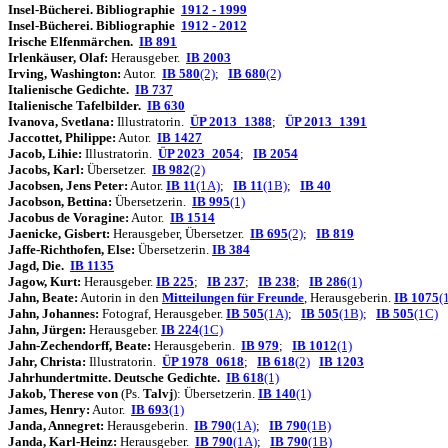
Insel-Bücherei. Bibliographie
1912 - 1999
I
nsel-Bücherei. Bibliographie
1912 - 2012
Irische Elfenmärchen.
IB 891
Irlenkäuser, Olaf:
Herausgeber.
IB 2003
Irving, Washington:
Autor.
IB 580
(2)
;
IB 680
(2)
Italienische Gedichte.
IB 737
Italienische Tafelbilder.
IB 630
Ivanova, Svetlana:
Illustratorin.
ÜP 2013_1388
;
ÜP 2013_1391
Jaccottet, Philippe:
Autor.
IB 1427
Jacob, Lihie:
Illustratorin.
ÜP 2023_2054
;
IB 2054
Jacobs, Karl:
Übersetzer.
IB 982
(2)
Jacobsen, Jens Peter:
Autor.
IB 11
(1A)
;
IB 11
(1B)
;
IB 40
Jacobson, Bettina:
Übersetzerin.
IB 995
(1)
Jacobus de Voragine:
Autor.
IB 1514
Jaenicke, Gisbert:
Herausgeber, Übersetzer.
IB 695
(2)
;
IB 819
Jaffe-Richthofen, Else:
Übersetzerin.
IB 384
Jagd, Die.
IB 1135
Jagow, Kurt:
Herausgeber.
IB 225
;
IB 237
;
IB 238
;
IB 286
(1)
Jahn, Beate:
Autorin in den
Mitteilungen für Freunde
, Herausgeberin.
IB 1075
(
Jahn, Johannes:
Fotograf, Herausgeber.
IB 505
(1A)
;
IB 505
(1B)
;
IB 505
(1C)
Jahn, Jürgen:
Herausgeber.
IB 224
(1C)
Jahn-Zechendorff, Beate:
Herausgeberin.
IB 979
;
IB 1012
(1)
Jahr, Christa:
Illustratorin.
ÜP 1978_0618
;
IB 618
(2)
IB 1203
Jahrhundertmitte. Deutsche Gedichte.
IB 618
(1)
J
akob, Therese von
(Ps.
Talvj
):
Übersetzerin.
IB 140
(1)
James, Henry:
Autor.
IB 693
(1)
Janda, Annegret:
Herausgeberin.
IB 790
(1A)
;
IB 790
(1B)
Janda, Karl-Heinz:
Herausgeber.
IB 790
(1A)
;
IB 790
(1B)