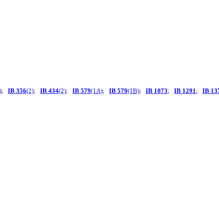
)
;
IB 356
(2)
;
IB 434
(2)
;
IB 579
(1A)
;
IB 579
(1B)
;
IB 1073
;
IB 1291
;
IB 13