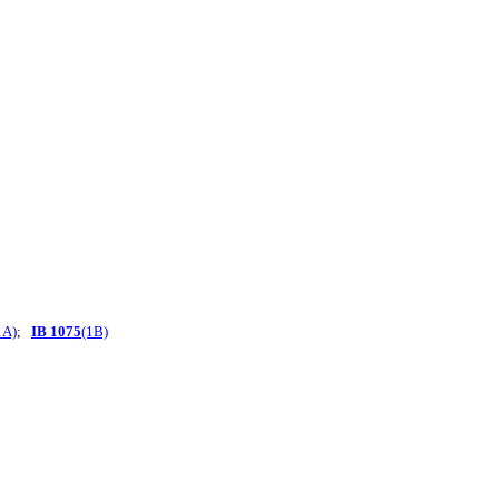
1A)
;
IB 1075
(1B)