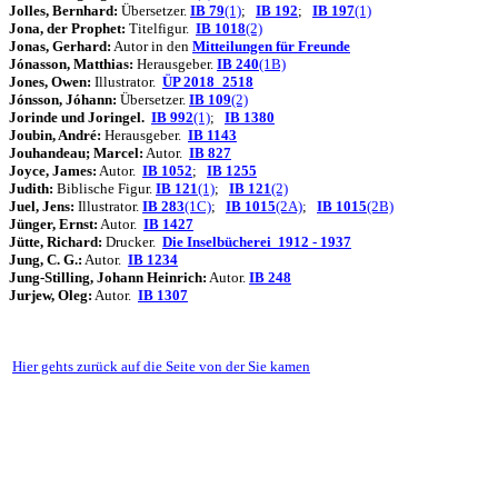
Jolles, Bernhard:
Übersetzer.
IB 79
(1)
;
IB 192
;
IB 197
(1)
Jona, der Prophet:
Titelfigur.
IB 1018
(2)
Jonas, Gerhard:
Autor in den
Mitteilungen für Freunde
Jónasson, Matthias:
Herausgeber.
IB 240
(1B)
Jones, Owen:
Illustrator.
ÜP 2018_2518
Jónsson, Jóhann:
Übersetzer.
IB 109
(2)
Jorinde und Joringel.
IB 992
(1)
;
IB 1380
Joubin, André:
Herausgeber.
IB 1143
Jouhandeau; Marcel:
Autor.
IB 827
Joyce, James:
Autor.
IB 1052
;
IB 1255
Judith:
Biblische Figur.
IB 121
(1)
;
IB 121
(2)
Juel, Jens:
Illustrator.
IB 283
(1C)
;
IB 1015
(2A)
;
IB 1015
(2B)
Jünger, Ernst:
Autor.
IB 1427
Jütte, Richard:
Drucker.
Die Inselbücherei 1912 - 1937
Jung, C. G.:
Autor.
IB 1234
J
ung-Stilling, Johann Heinrich:
Autor.
IB 248
Jurjew, Oleg:
Autor.
IB 1307
Hier gehts zurück auf die Seite von der Sie kamen