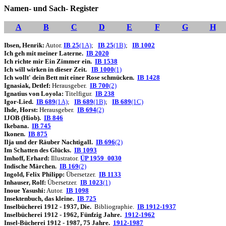
Namen- und Sach- Register
A
B
C
D
E
F
G
H
Ibsen, Henrik:
Autor.
IB 25
(1A)
;
IB 25
(1B)
;
IB 1002
Ich geh mit meiner Laterne.
IB 2020
Ich richte mir Ein Zimmer ein.
IB 1538
Ich will wirken in dieser Zeit.
IB 1000
(1)
Ich wollt' dein Bett mit einer Rose schmücken.
IB 1428
Ignasiak, Detlef:
Herausgeber.
IB 700
(2)
I
gnatius von Loyola:
Titelfigur.
IB 238
Igor-Lied.
IB 689
(1A)
;
IB 689
(1B)
;
IB 689
(1C)
Ihde, Horst:
Herausgeber.
IB 694
(2)
I
JOB (Hiob).
IB 846
Ikebana.
IB 745
Ikonen.
IB 875
Ilja und der Räuber Nachtigall.
IB 696
(2)
Im Schatten des Glücks.
IB 1093
Imhoff, Erhard:
Illustrator.
ÜP 1959_0030
Indische Märchen.
IB 169
(2)
Ingold, Felix Philipp:
Übersetzer.
IB 1133
Inhauser, Rolf:
Übersetzer.
IB 1023
(1)
Inoue Yasushi:
Autor.
IB 1098
Insektenbuch, das kleine.
IB 725
Inselbücherei 1912 - 1937, Die.
Bibliographie.
IB 1912-1937
Inselbücherei 1912 - 1962, Fünfzig Jahre.
1912-1962
Insel-Bücherei 1912 - 1987, 75 Jahre.
1912-1987