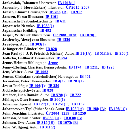
Jankowiak, Johannes:
Übersetzer.
IB 1018
(1)
J
anosch
(d. i.
Horst Eckert
): Illustrator.
ÜP 2015_2507
Jansen, Elmar:
Herausgeber.
IB 765
(1B)
;
IB 917
Janssen, Horst:
Illustrator.
IB 1161
Japanische Farbenholzschnitte:
IB 611
Japanische Netsuke.
IB 1038
(1)
Japanischer Frühling:
IB 492
Jasper, Wiltraud:
Illustratorin.
ÜP 1988_1078
;
IB 1078
(1)
Jawlensky, Alexej von:
Illustrator.
IB 1550
Jayadeva:
Autor.
IB 303
(1)
Je länger ein Blinder lebt.
IB 828
J
ean Paul
(d.i.
J. P. Friedrich Richter
): Autor.
IB 51
(1A)
;
IB 51
(1B)
;
IB 356
(1
Jedlicka, Gotthard:
Herausgeber.
IB 594
Jenne, Helmut:
Bibliograph.
Jenne
Jenny-Ebeling, Charitas:
Herausgeberin.
IB 1174
;
IB 1211
;
IB 1223
Jens, Walter:
Autor.
IB 1063
Jensen, Christian:
(verheimlichter) Herausgeber.
IB 451
Jerusalem, Peter:
Herausgeber.
IB 4
(2)
;
IB 281
(1)
Jesus:
Titelfigur.
IB 106
(1)
;
IB 350
Jiddische Sprichwörter.
IB 828
Jiménez, Juan Ramón:
Autor.
IB 578
(1)
;
IB 722
Jöhlinger, Otto:
Herausgeber.
IB 260
(1)
Johannes:
Apostel.
IB 127
(3)
;
IB 251
(1)
;
IB 1139
J
ohannes von Tepl
(früher
Saaz
): Autor.
IB 198
(1A)
;
IB 198
(1B)
;
IB 198
(1C)
John, Joachim:
Illustrator.
ÜP 2004_1259
;
IB 1259
Johnson, Samuel:
Autor.
IB 838
(1A)
;
IB 838
(1B)
Johnson, Uwe:
Autor.
IB 315
(1B)
;
IB 1075
(1B)
Joho, Wolfgang:
Autor.
IB 311
(2)