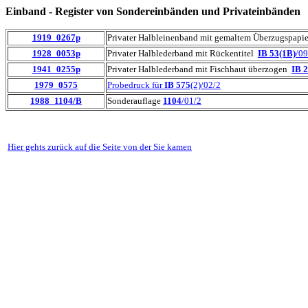
Einband - Register von Sondereinbänden und Privateinbänden
1919_0267p
Privater Halbleinenband mit gemaltem Überzugspapie
1928_0053p
Privater Halblederband mit Rückentitel
IB 53(1B)
/09
1941_0255p
Privater Halblederband mit Fischhaut überzogen
IB 
1979_0575
Probedruck für
IB 575
(2)/02/2
1988_1104/B
Sonderauflage
1104
/01/2
Hier gehts zurück auf die Seite von der Sie kamen