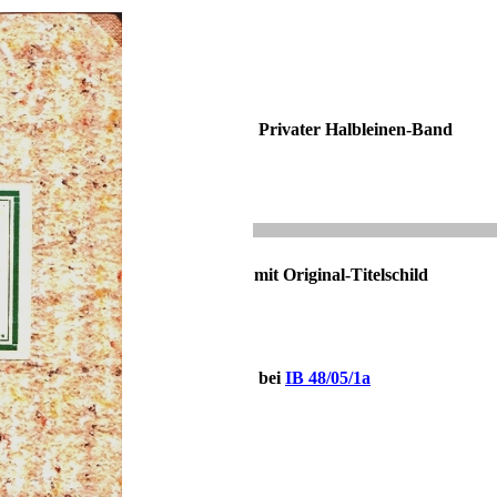
Privater Halbleinen-Band
mit Original-Titelschild
bei
IB 48/05/1a